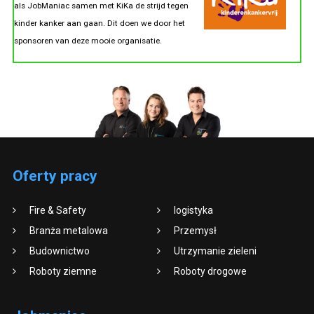
als JobManiac samen met KiKa de strijd tegen
kinder kanker aan gaan. Dit doen we door het
sponsoren van deze mooie organisatie.
Oferty pracy
Fire & Safety
logistyka
Branża metalowa
Przemysł
Budownictwo
Utrzymanie zieleni
Roboty ziemne
Roboty drogowe