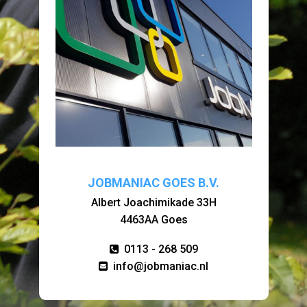
JOBMANIAC GOES B.V.
Albert Joachimikade 33H
4463AA Goes
0113 - 268 509
info@jobmaniac.nl