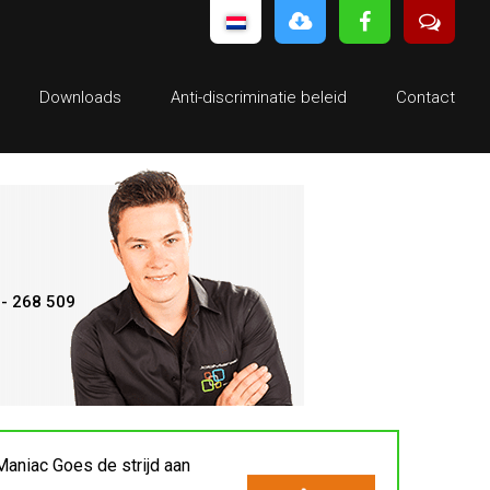
Downloads
Anti-discriminatie beleid
Contact
- 268 509
aniac Goes de strijd aan