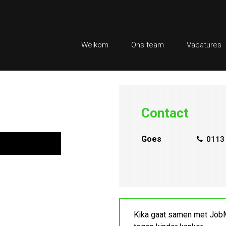
Welkom
Ons team
Vacatures
Contact
Goes
0113 
Kika gaat samen met JobM