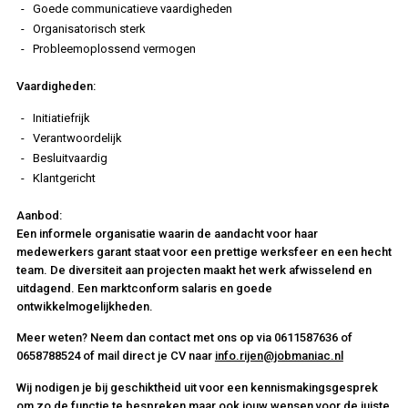
Goede communicatieve vaardigheden
Organisatorisch sterk
Probleemoplossend vermogen
Vaardigheden:
Initiatiefrijk
Verantwoordelijk
Besluitvaardig
Klantgericht
Aanbod:
Een informele organisatie waarin de aandacht voor haar
medewerkers garant staat voor een prettige werksfeer en een hecht
team. De diversiteit aan projecten maakt het werk afwisselend en
uitdagend. Een marktconform salaris en goede
ontwikkelmogelijkheden.
Meer weten? Neem dan contact met ons op via 0611587636 of
0658788524 of mail direct je CV naar
info.rijen@jobmaniac.nl
Wij nodigen je bij geschiktheid uit voor een kennismakingsgesprek
om zo de functie te bespreken maar ook jouw wensen voor de juiste