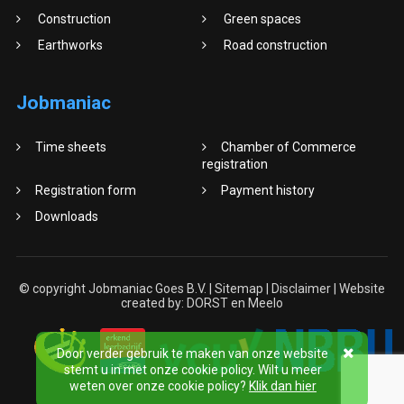
Construction
Green spaces
Earthworks
Road construction
Jobmaniac
Time sheets
Chamber of Commerce
registration
Registration form
Payment history
Downloads
© copyright Jobmaniac Goes B.V. |
Sitemap
|
Disclaimer
| Website
created by:
DORST
en
Meelo
Door verder gebruik te maken van onze website
stemt u in met onze cookie policy. Wilt u meer
weten over onze cookie policy?
Klik dan hier