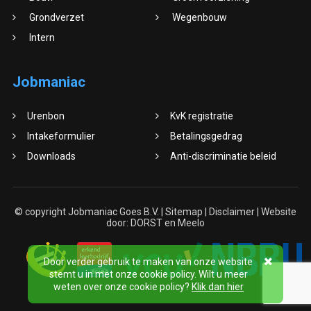
Grondverzet
Wegenbouw
Intern
Jobmaniac
Urenbon
KvK registratie
Intakeformulier
Betalingsgedrag
Downloads
Anti-discriminatie beleid
© copyright Jobmaniac Goes B.V. |
Sitemap
|
Disclaimer
| Website
door:
DORST
en
Meelo
Door verder gebruik te maken van onze website
stemt u in met onze cookie policy. Wilt u meer
weten over onze cookie policy?
Klik dan hier