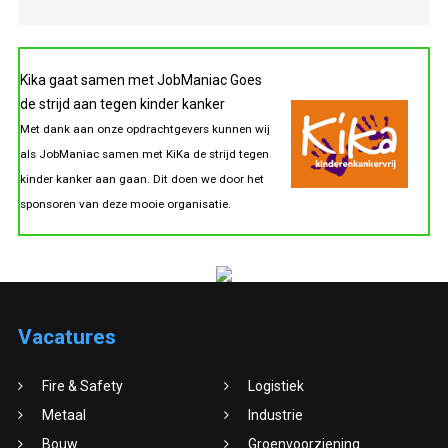
Kika gaat samen met JobManiac Goes
de strijd aan tegen kinder kanker
Met dank aan onze opdrachtgevers kunnen wij
als JobManiac samen met KiKa de strijd tegen
kinder kanker aan gaan. Dit doen we door het
sponsoren van deze mooie organisatie.
Vacatures
Fire & Safety
Logistiek
Metaal
Industrie
Bouw
Groenvoorziening