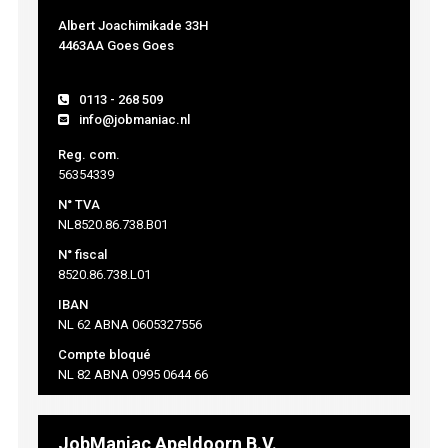
Albert Joachimikade 33H
4463AA Goes Goes
0113 - 268 509
info@jobmaniac.nl
Reg. com.
56354339
N° TVA
NL8520.86.738.B01
N° fiscal
8520.86.738.L01
IBAN
NL 62 ABNA 0605327556
Compte bloqué
NL 82 ABNA 0995 0644 66
JobManiac Apeldoorn B.V.