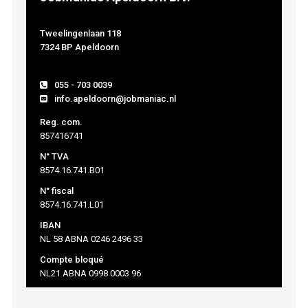
Tweelingenlaan 118
7324 BP Apeldoorn
055 - 703 0039
info.apeldoorn@jobmaniac.nl
Reg. com.
857416741
N° TVA
8574.16.741.B01
N° fiscal
8574.16.741.L01
IBAN
NL 58 ABNA 0246 2496 33
Compte bloqué
NL21 ABNA 0998 0003 96